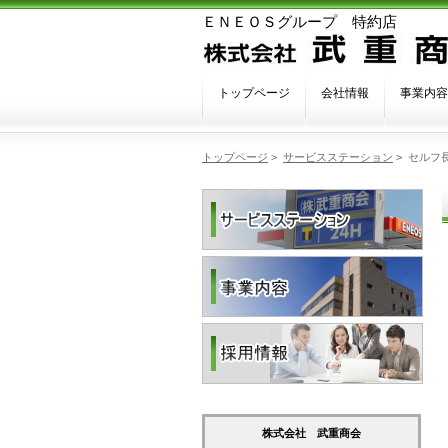
ＥＮＥＯＳグループ 特約店
トップページ
会社情報
事業内容
トップページ
>
サービスステーション
>
セルフ
株式会社 武重商会