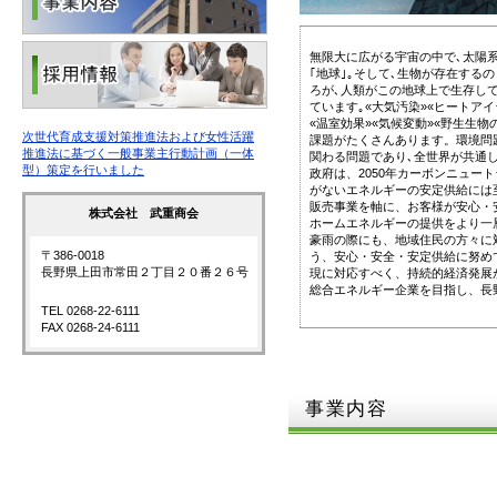
無限大に広がる宇宙の中で､太陽
｢地球｣｡そして､生物が存在する
ろが､人類がこの地球上で生存し
ています｡«大気汚染»«ヒートアイ
«温室効果»«気候変動»«野生生
次世代育成支援対策推進法および女性活躍
課題がたくさんあります。環境問
推進法に基づく一般事業主行動計画（一体
関わる問題であり､全世界が共通
型）策定を行いました
政府は、2050年カーボンニュー
がないエネルギーの安定供給には
販売事業を軸に、お客様が安心・
株式会社 武重商会
ホームエネルギーの提供をより一
豪雨の際にも、地域住民の方々に
〒386-0018
う、安心・安全・安定供給に努め
長野県上田市常田２丁目２０番２６号
現に対応すべく、持続的経済発展
総合エネルギー企業を目指し、長
TEL 0268-22-6111
FAX 0268-24-6111
事業内容